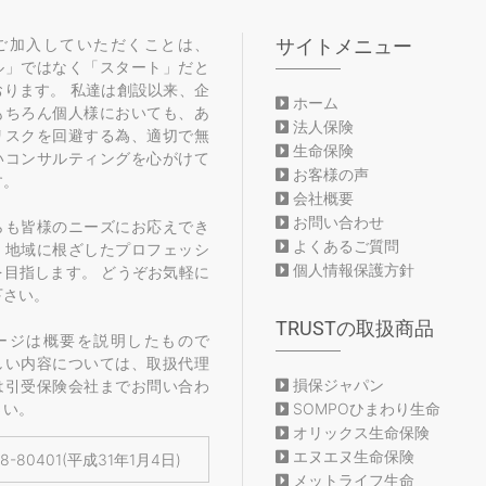
ご加入していただくことは、
サイトメニュー
ル」ではなく「スタート」だと
おります。 私達は創設以来、企
ホーム
もちろん個人様においても、あ
法人保険
リスクを回避する為、適切で無
生命保険
いコンサルティングを心がけて
お客様の声
す。
会社概要
お問い合わせ
らも皆様のニーズにお応えでき
よくあるご質問
、地域に根ざしたプロフェッシ
個人情報保護方針
を目指します。 どうぞお気軽に
下さい。
TRUSTの取扱商品
ージは概要を説明したもので
しい内容については、取扱代理
損保ジャパン
は引受保険会社までお問い合わ
さい。
SOMPOひまわり生命
オリックス生命保険
エヌエヌ生命保険
18-80401(平成31年1月4日)
メットライフ生命