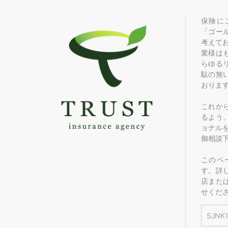
保険に
「ゴー
考えて
業様は
らゆる
駄の無
おりま
これか
るよう
ョナル
御相談
このペ
す。詳
店また
せくだ
SJNK