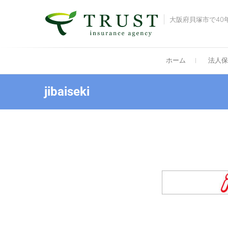
大阪府貝塚市で40年
ホーム
法人保
jibaiseki